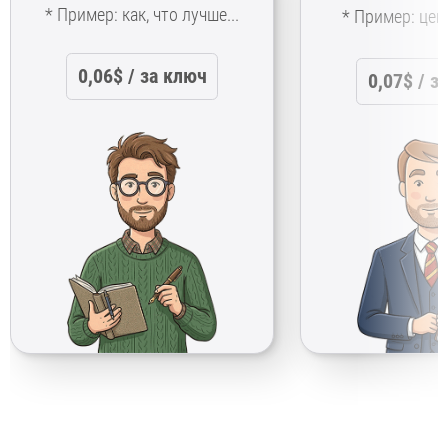
* Пример: как, что лучше...
* Пример: цена
0,06$ / за ключ
0,07$ / з