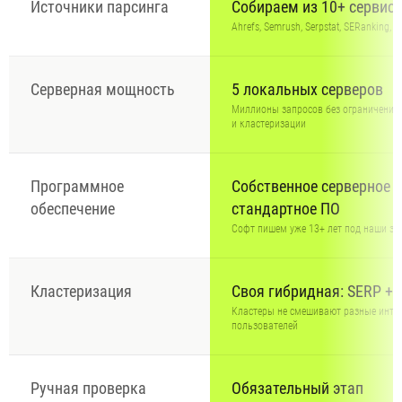
Источники парсинга
Собираем из 10+ сервис
Ahrefs, Semrush, Serpstat, SERanking, Key
Серверная мощность
5 локальных серверов
Миллионы запросов без ограничений
и кластеризации
Программное
Собственное серверное +
обеспечение
стандартное ПО
Софт пишем уже 13+ лет под наши з
Кластеризация
Своя гибридная: SERP + 
Кластеры не смешивают разные инте
пользователей
Ручная проверка
Обязательный этап