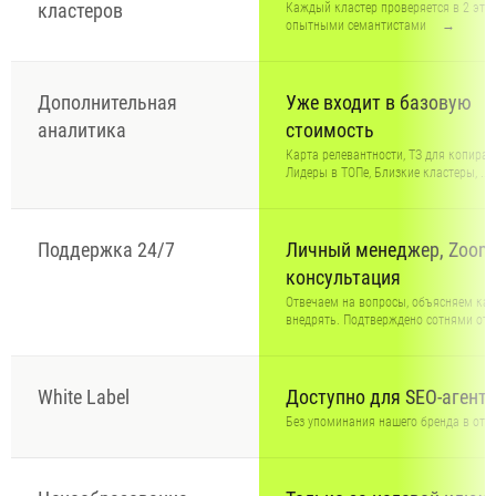
кластеров
Каждый кластер проверяется в 2 эта
опытными семантистами
→
Дополнительная
Уже входит в базовую
аналитика
стоимость
Карта релевантности, ТЗ для копирай
Лидеры в ТОПе, Близкие кластеры, ...
Поддержка 24/7
Личный менеджер, Zoom
консультация
Отвечаем на вопросы, объясняем как
внедрять. Подтверждено сотнями от
White Label
Доступно для SEO-агентс
Без упоминания нашего бренда в отч